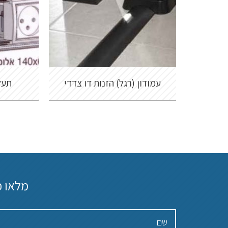
עמודון (רגל) הזנות דו צדדי
תעל
מלאו פ