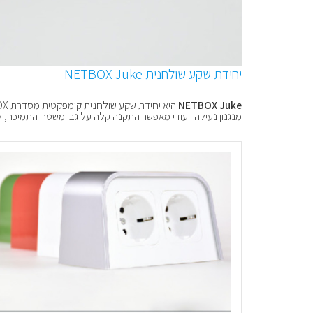
יחידת שקע שולחנית NETBOX Juke
NETBOX Juke
היא יחידת שקע שולחנית קומפקטית מסדרת NETBOX, המיועדת לעמדות עבודה, חדרי ישיבות וסביבות משרד חכם. המוצר זמין בשילובי צבעים רבים ומגיע עם כבל מחובר קבוע.
מנגנון נעילה ייעודי מאפשר התקנה קלה על גבי משטח התמיכה, 